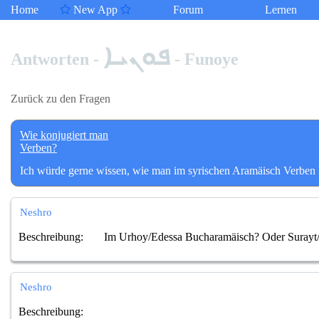
Home
New App
Forum
Lernen
ܦܘܢܝܐ
Antworten -
- Funoye
Zurück zu den Fragen
Wie konjugiert man
Verben?
Ich würde gerne wissen, wie man im syrischen Aramäisch Verben k
Neshro
Beschreibung:
Im Urhoy/Edessa Bucharamäisch? Oder Surayt
Neshro
Beschreibung: