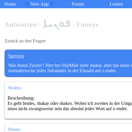
Home
New App
Forum
Lernen
ܦܘܢܝܐ
Antworten -
- Funoye
Zurück zu den Fragen
Suryoyo
Was heisst Zucker? Hier bei SfarMele steht shakar, aber das kann 
normalerweise jedes Substantiv in der Einzahl auf o endet.
Neshro
Beschreibung:
Es geht beides, shakar oder shakro. Wobei ich zweites in der Umg
muss nicht zwangsweise sein das absolut jedes Wort auf o endet.
Elmira