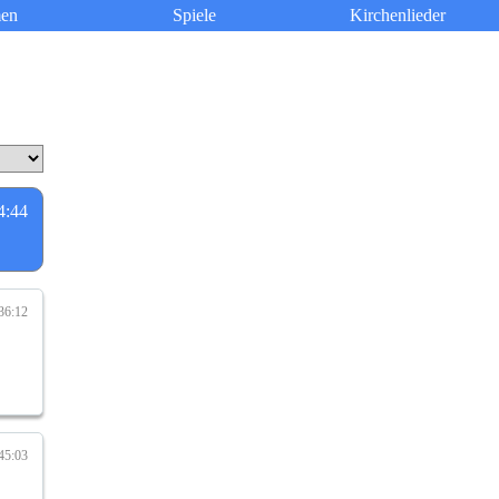
en
Spiele
Kirchenlieder
4:44
36:12
45:03