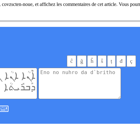
covzscten-noue, et affichez les commentaires de cet article. Vous pour
ĉ
ğ
ĥ
ŝ
ț
đ
ç