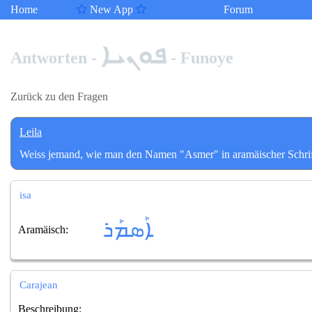
Home
New App
Forum
ܦܘܢܝܐ
Antworten -
- Funoye
Zurück zu den Fragen
Leila
Weiss jemand, wie man den Namen "Asmer" in aramäischer Schrift 
isa
ܐܰܣܡܰܪ
Aramäisch:
Carajean
Beschreibung: