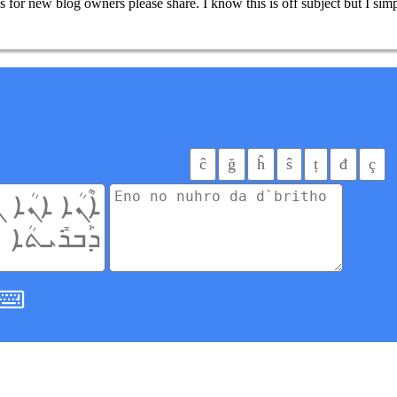
for new blog owners please share. I know this is off subject but I sim
ĉ
ğ
ĥ
ŝ
ț
đ
ç