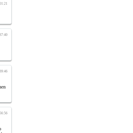
01:21
37:40
39:46
nen
56:56
o