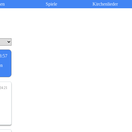
en
Spiele
Kirchenlieder
3:57
en
24:21