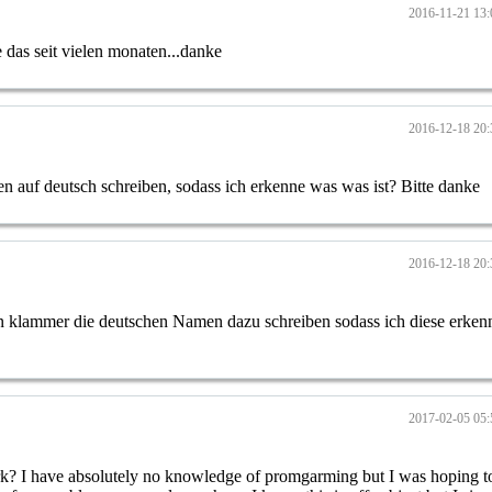
2016-11-21 13:
 das seit vielen monaten...danke
2016-12-18 20:
n auf deutsch schreiben, sodass ich erkenne was was ist? Bitte danke
2016-12-18 20:
 in klammer die deutschen Namen dazu schreiben sodass ich diese erken
2017-02-05 05:
work? I have absolutely no knowledge of promgarming but I was hoping t