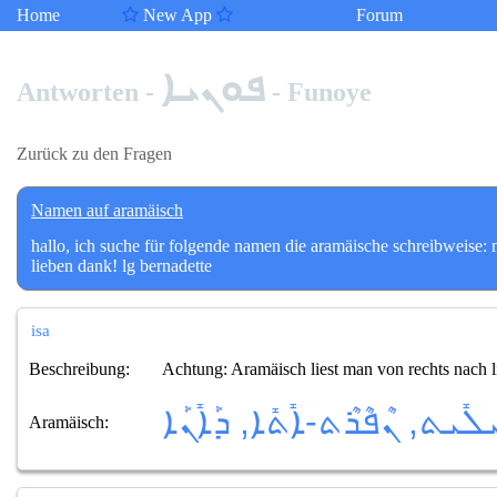
Home
New App
Forum
ܦܘܢܝܐ
Antworten -
- Funoye
Zurück zu den Fragen
Namen auf aramäisch
hallo, ich suche für folgende namen die aramäische schreibweise: mir
lieben dank! lg bernadette
isa
Beschreibung:
Achtung: Aramäisch liest man von rechts nach l
ܠܺܝܬ, ܢܶܦܶܪܶܬ-ܐܺܬܺܐ, ܕܰܐܺܢܰܐ
Aramäisch: