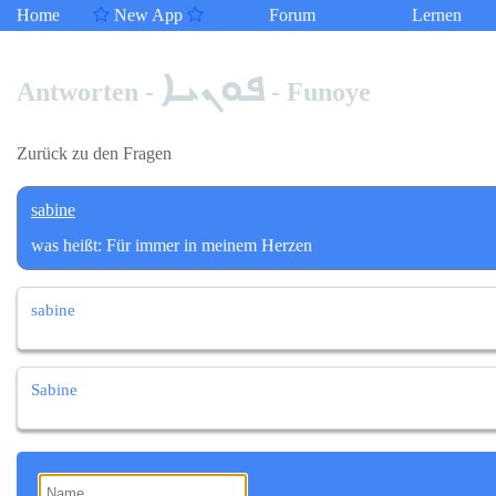
Home
New App
Forum
Lernen
ܦܘܢܝܐ
Antworten -
- Funoye
Zurück zu den Fragen
sabine
was heißt: Für immer in meinem Herzen
sabine
Sabine