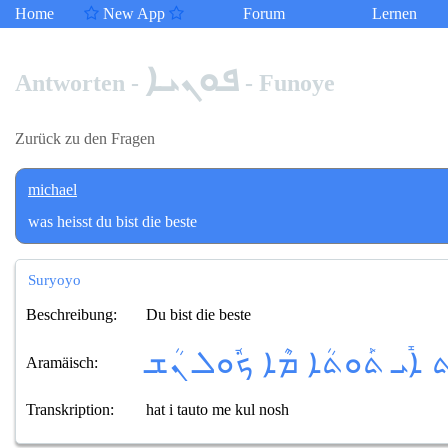
Home
New App
Forum
Lernen
ܦܘܢܝܐ
Antworten -
- Funoye
Zurück zu den Fragen
michael
was heisst du bist die beste
Suryoyo
Beschreibung:
Du bist die beste
 ܐܺܝ ܬܰܘܬܳܐ ܡܶܐ ܟܽܘܠ ܢܳܫ
Aramäisch:
Transkription:
hat i tauto me kul nosh