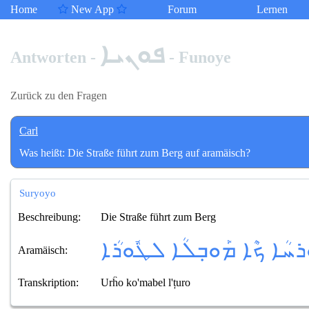
Home
New App
Forum
Lernen
ܦܘܢܝܐ
Antworten -
- Funoye
Zurück zu den Fragen
Carl
Was heißt: Die Straße führt zum Berg auf aramäisch?
Suryoyo
Beschreibung:
Die Straße führt zum Berg
ܪܚܳܐ ܟܶܐ ܡܰܘܒ݂ܠܳܐ ܠܛܽܘܪܳܐ
Aramäisch:
Transkription:
Urĥo ko'mabel l'țuro