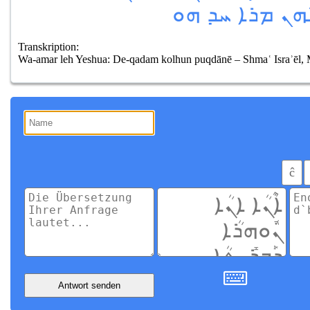
ܗܢ ܡܪܐ ܚܕ ܗܘ
Transkription:
Wa-amar leh Yeshua: De-qadam kolhun puqdānē – Shmaʿ Israʾēl, 
ĉ
Antwort senden