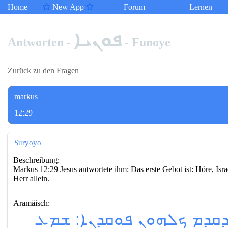
Home
New App
Forum
Lernen
ܦܘܢܝܐ
Antworten -
- Funoye
Zurück zu den Fragen
markus
12:29
Suryoyo
Beschreibung:
Markus 12:29 Jesus antwortete ihm: Das erste Gebot ist: Höre, Israel
Herr allein.
Aramäisch:
ܕܩܕܡ ܟܠܗܘܢ ܦܘܩܕܢܐ: ܫܡܥ