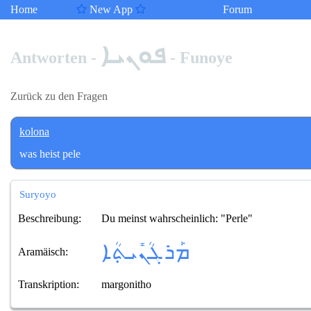
Home
New App
Forum
ܦܘܢܝܐ
Antworten -
- Funoye
Zurück zu den Fragen
kolona
was heist pele
Suryoyo
Beschreibung:
Du meinst wahrscheinlich: "Perle"
ܡܰܪܓܳܢܺܝܬ݂ܳܐ
Aramäisch:
Transkription:
margonitho