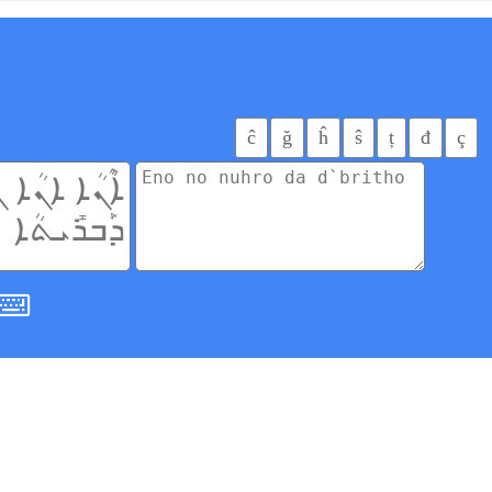
ĉ
ğ
ĥ
ŝ
ț
đ
ç