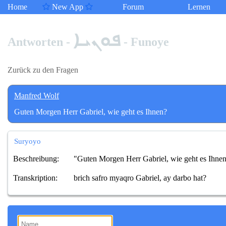
Home
New App
Forum
Lernen
ܦܘܢܝܐ
Antworten -
- Funoye
Zurück zu den Fragen
Manfred Wolf
Guten Morgen Herr Gabriel, wie geht es Ihnen?
Suryoyo
Beschreibung:
"Guten Morgen Herr Gabriel, wie geht es Ihne
Transkription:
brich safro myaqro Gabriel, ay darbo hat?