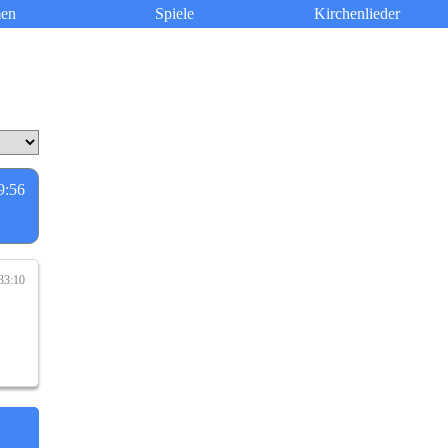
en
Spiele
Kirchenlieder
9:56
33:10