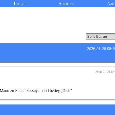
Lernen
Aramator
Nam
2026-01-26 08:1
2026-01-26 12:
 Mann zu Frau: "kossoyamno i berieyajđach"