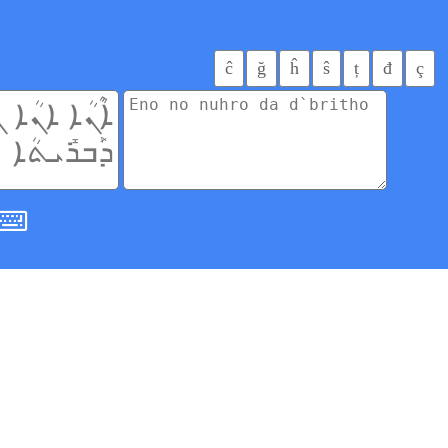
ĉ
ğ
ĥ
ŝ
ț
đ
ç