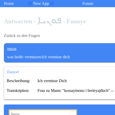
Home
New App
Forum
ܦܘܢܝܐ
Antworten -
- Funoye
Zurück zu den Fragen
murat
was heißt: vermissen/ich vermisse dich
Danyel
Beschreibung:
Ich vermisse Dich
Transkription:
Frau zu Mann: "kossaymono i berieyajđuch" --