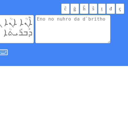
ĉ
ğ
ĥ
ŝ
ț
đ
ç