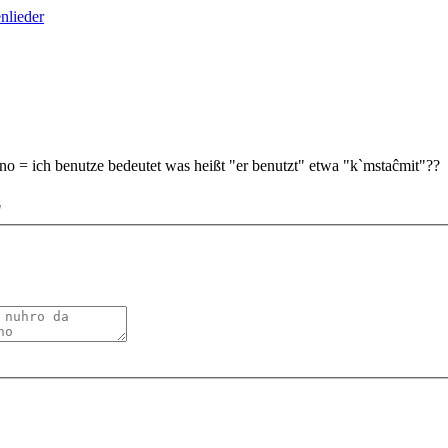
nlieder
no = ich benutze bedeutet was heißt "er benutzt" etwa "k`mstaĉmit"??
"