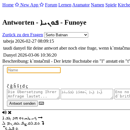
Home
New App
Forum
Lernen
Aramator
Namen
Spiele
Kirche
Antworten -
ܦܘܢܝܐ
- Funoye
Zurück zu den Fragen
tabeja
2026-02-27 08:09:15
taudi danyel für deine antwort aber noch eine frage, wenn k`mstaĉma
Danyel
2026-03-06 10:36:20
Beschreibung:
k`mstaĉmil - Der letzte Buchstabe ein "l" anstatt ein "t
ĉ
ğ
ĥ
ŝ
ț
đ
ç
Antwort senden
ܟ
ܝ
ܛ
ܚ
ܙ
ܘ
ܗ
ܕ
ܓ
ܒ
ܐ
ܬ
ܫ
ܪ
ܩ
ܨ
ܦ
ܥ
ܣ
ܢ
ܡ
ܠ
ܬ̣
ܦ̣
ܓ̣
ܟ݂